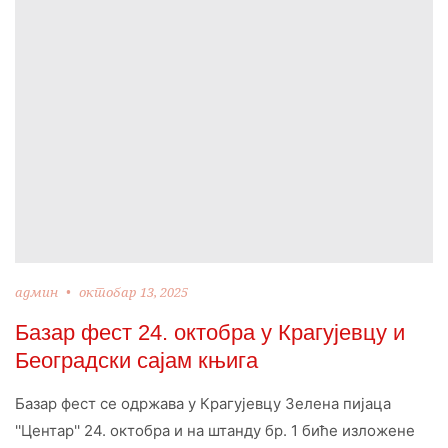
админ
октобар 13, 2025
Базар фест 24. октобра у Крагујевцу и
Београдски сајам књига
Базар фест се одржава у Крагујевцу Зелена пијаца
''Центар'' 24. октобра и на штанду бр. 1 биће изложене