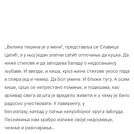
,,Велика тишина је у мени“, представља се Славица
Цатић, а у њој један златни сатић отпочиње да куцка. Да
ниже стихове и да заподева баладу о недосањаној
љубави. И звезде, и киша, кроз њене стихове укосо пада
и спира јед и чемер. Да бол умине. И блажи тугу. А осим
кише, срце се непрестано помиње, и подешава, као
архивар свега за шта је вредело живети и у чему је било
радосно учествовати. У лавиринту, у
без излазу, каткад у патњи непробојног круга заблуда.
Песникиња нам храбро излаже своје недоумице,
чежње и разочарања…