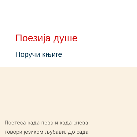
Поезија душе
ЛЕРИЈА
ПИСМО
Поручи књиге
Поетеса када пева и када снева,
говори језиком љубави. До сада