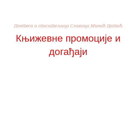
Поетеса и списатељица Славица Минић Цатић
Књижевне промоције и
догађаји