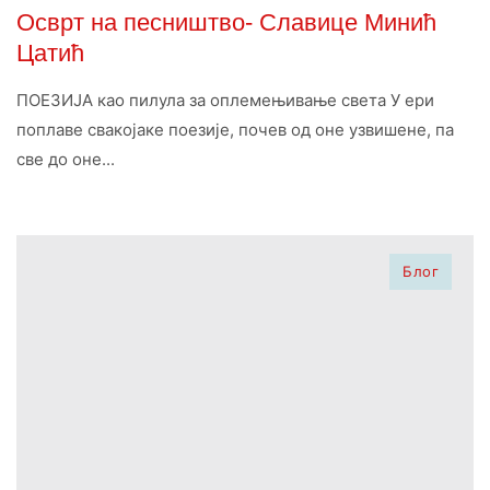
Осврт на песништво- Славице Минић
Цатић
ПОЕЗИЈА као пилула за оплемењивање света У ери
поплаве свакојаке поезије, почев од оне узвишене, па
све до оне...
Блог