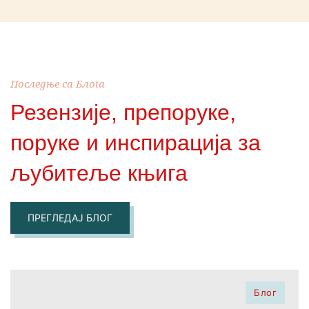
Последње са Блога
Резензије, препоруке,
поруке и инспирација за
љубитеље књига
ПРЕГЛЕДАЈ БЛОГ
Блог