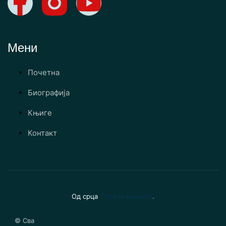
Мени
Почетна
Биографија
Књиге
Контакт
Од срца
Стефан Концепт
.
© Сва