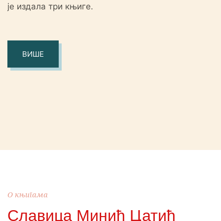
је издала три књиге.
ВИШЕ
О књигама
Славица Минић Цатић