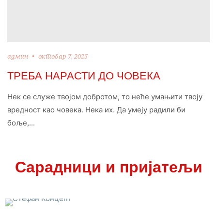
админ
октобар 7, 2025
ТРЕБА НАРАСТИ ДО ЧОВЕКА
Нек се служе твојом добротом, то неће умањити твоју
вредност као човека. Нека их. Да умеју радили би
боље,...
Сарадници и пријатељи