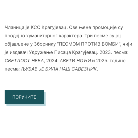
Чланица је КСС Крагујевац. Све њене промоције су
продајно хуманитарног карактера. Три песме су јој
објављене у Зборнику “ПЕСМОМ ПРОТИВ БОМБИ“, чији
је издавач Удружење Писаца Крагујевац. 2023. песма:
СВЕТЛОСТ НЕБА
, 2024.
АВЕТИ НОЋИ
и 2025. године
песма:
ЉУБАВ ЈЕ БИЛА НАШ САВЕЗНИК
.
ПОРУЧИТЕ