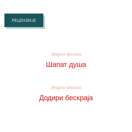
РЕЦЕНЗИЈЕ
Збирка песама
Шапат душа
Збирка песама
Додири бескраја