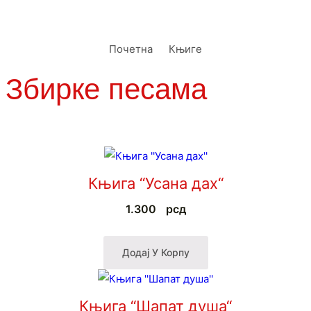
Почетна
Књиге
Збирке песама
ЛЕРИЈА
ПИСМО
Књига “Усана дах“
1.300
рсд
Додај У Корпу
Књига “Шапат душа“