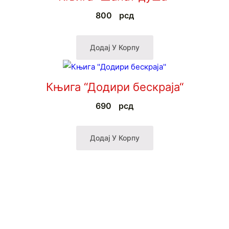
800
рсд
Додај У Корпу
Књига “Додири бескраја“
690
рсд
Додај У Корпу